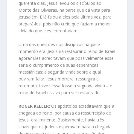
quarenta dias, Jesus levou os discípulos ao
Monte das Oliveiras, na parte que dá vista para
Jerusalém. E lá falou a eles pela última vez, para
prepará-los, pois não creio que faziam a menor
idéia do que eles enfrentariam.
Uma das questões dos discípulos naquele
momento era: Jesus irá restaurar o reino de Israel
agora? Eles acreditavam que possivelmente esse
seria o cumprimento de suas esperanças
messiânicas: a segunda vinda sobre a qual
ouviram falar. Jesus morrera, ressurgira e
retornara; talvez essa fosse a segunda vinda – o
reino de Israel estava para ser restaurado.
ROGER KELLER:
Os apóstolos acreditavam que a
chegada do reino, por causa da ressurreição de
Jesus, era iminente. Basicamente, havia três
sinais que os judeus esperavam para a chegada
de uma nova era. Um era a ressurreição dos