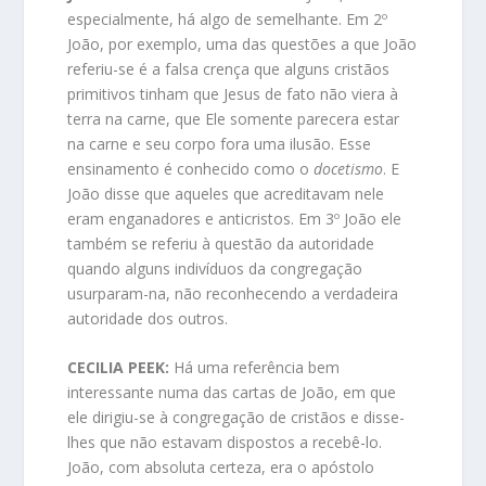
especialmente, há algo de semelhante. Em 2º
João, por exemplo, uma das questões a que João
referiu-se é a falsa crença que alguns cristãos
primitivos tinham que Jesus de fato não viera à
terra na carne, que Ele somente parecera estar
na carne e seu corpo fora uma ilusão. Esse
ensinamento é conhecido como o
docetismo
. E
João disse que aqueles que acreditavam nele
eram enganadores e anticristos. Em 3º João ele
também se referiu à questão da autoridade
quando alguns indivíduos da congregação
usurparam-na, não reconhecendo a verdadeira
autoridade dos outros.
CECILIA PEEK:
Há uma referência bem
interessante numa das cartas de João, em que
ele dirigiu-se à congregação de cristãos e disse-
lhes que não estavam dispostos a recebê-lo.
João, com absoluta certeza, era o apóstolo