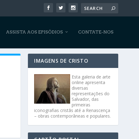
ASSISTA AOS EPISÓDIOS
CONTATE-NOS
IMAGENS DE CRISTO
Esta galeria de arte
online apresenta
diversas
representações do
Salvador, das
primeiras
iconografias cristãs até a Renascença
– obras contemporâneas e populares.