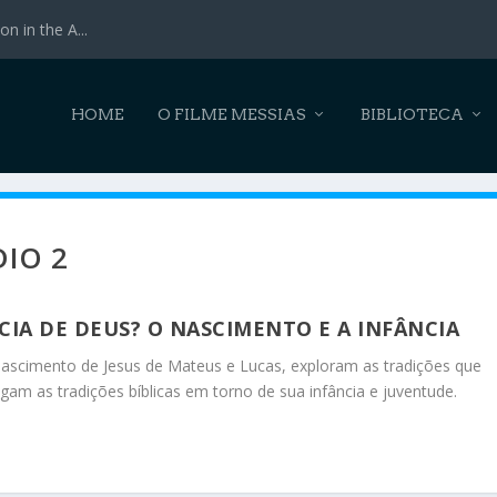
n in the A...
HOME
O FILME MESSIAS
BIBLIOTECA
DIO 2
IA DE DEUS? O NASCIMENTO E A INFÂNCIA
 nascimento de Jesus de Mateus e Lucas, exploram as tradições que
igam as tradições bíblicas em torno de sua infância e juventude.