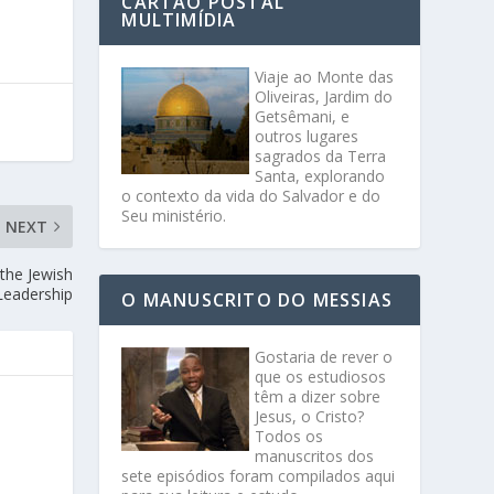
CARTÃO POSTAL
MULTIMÍDIA
Viaje ao Monte das
Oliveiras, Jardim do
Getsêmani, e
outros lugares
sagrados da Terra
Santa, explorando
o contexto da vida do Salvador e do
Seu ministério.
NEXT
the Jewish
Leadership
O MANUSCRITO DO MESSIAS
Gostaria de rever o
que os estudiosos
têm a dizer sobre
Jesus, o Cristo?
Todos os
manuscritos dos
sete episódios foram compilados aqui