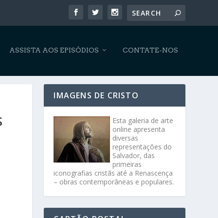
ASSISTA AOS EPISÓDIOS
CONTATE-NOS
IMAGENS DE CRISTO
S
Esta galeria de arte
online apresenta
diversas
representações do
Salvador, das
primeiras
iconografias cristãs até a Renascença
– obras contemporâneas e populares.