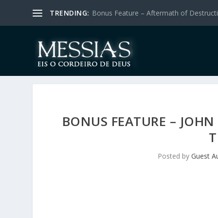
TRENDING:
Bonus Feature – Aftermath of Destructio
BONUS FEATURE – JOHN 
T
Posted by
Guest A