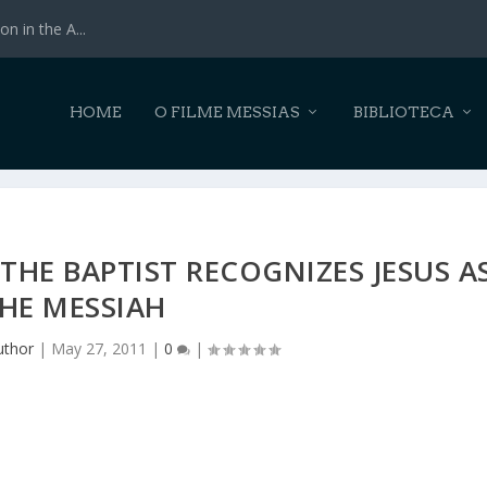
n in the A...
HOME
O FILME MESSIAS
BIBLIOTECA
THE BAPTIST RECOGNIZES JESUS A
HE MESSIAH
uthor
|
May 27, 2011
|
0
|